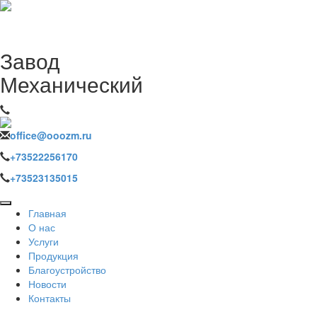
З
авод
М
еханический
office@ooozm.ru
+73522256170
+73523135015
Главная
О нас
Услуги
Продукция
Благоустройство
Новости
Контакты